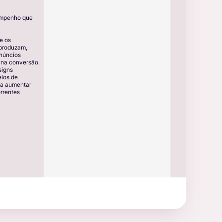
empenho que
e os
 produzam,
anúncios
 na conversão.
signs
elos de
ra aumentar
rrentes