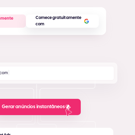
amente
Comece gratuitamente
com
c
o
m
|
Gerar anúncios instantâneos