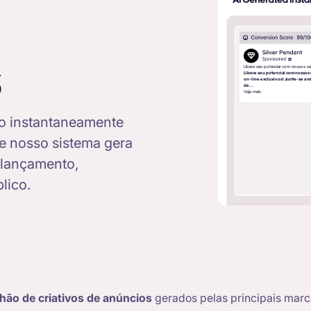
s
Libere seu potencial com nossos se
Libere seu potencial com nossos
on-line exclusivos! Junte-se a m
de...
Veja mais
ão instantaneamente
 e nosso sistema gera
 lançamento,
lico.
lhão de criativos de anúncios
gerados pelas principais marca