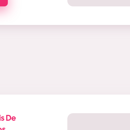
s De
os