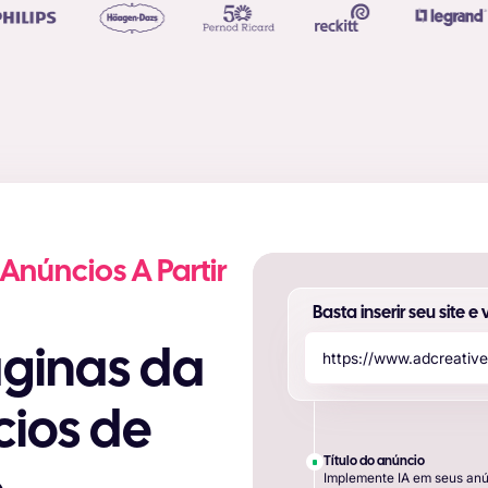
Anúncios A Partir
Basta inserir seu site e
h
t
t
p
s
:
/
/
w
w
w
.
a
d
c
r
e
a
t
i
v
e
ios de
Título do anúncio
Implemente IA em seus anú