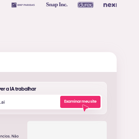
 ver a IA trabalhar
.
a
i
|
Examinar meu site
ncios. Não