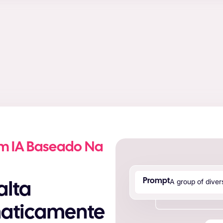
m IA Baseado Na
A
g
r
o
u
p
o
f
d
i
v
e
r
Prompt
maticamente