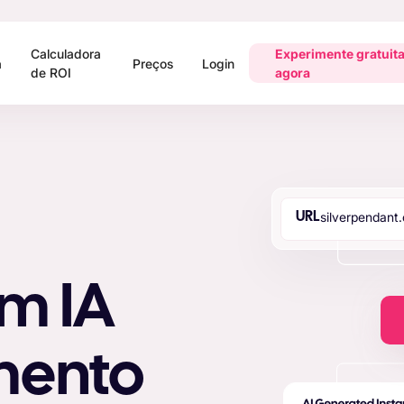
Calculadora
Experimente gratuit
a
Preços
Login
de ROI
agora
s
i
l
v
e
r
p
e
n
d
a
n
t
.
URL
m IA
mento