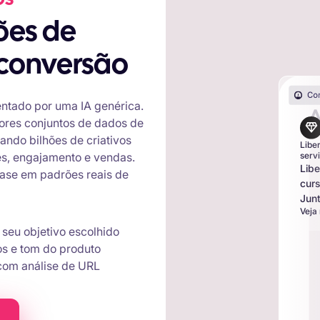
 conversão
entado por uma IA genérica.
ores conjuntos de dados de
ando bilhões de criativos
Libe
serv
es, engajamento e vendas.
Libe
ase em padrões reais de
cur
Jun
Veja
eu objetivo escolhido
os e tom do produto
 com análise de URL