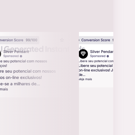
re
seu
potencial
com
nossos
Libere seu potencial com nossos serviç
iços!
Libere seu potencial com nossos
on-line exclusivos! Junte-se a mi
re
seu
potencial
com
nossos
de...
sos
on-line
exclusivos!
Veja mais
te-se
a
milhares
de...
 mais