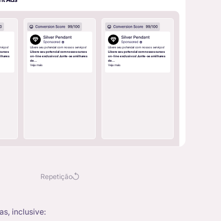
rviços!
Libere seu potencial com nossos serviços!
Libere seu potencial com nossos serviços!
 cursos
Libere seu potencial com nossos cursos
Libere seu potencial com nossos cursos
ilhares
on-line exclusivos! Junte-se a milhares
on-line exclusivos! Junte-se a milhares
de...
de...
Veja mais
Veja mais
Repetição
s, inclusive: