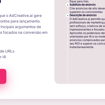
o
fique para trás.
Subtítulo do anúncio
Crie anúncios de alto des
superem os concorrentes
 que o AdCreative.ai gere
Descrição do anúncio
O AdCreative.ai permite qu
prontos para lançamento.
profissionais de marketing
sem esforço, criativos de 
principais argumentos de
impressionantes e focados
ios focados na conversão em
Aproveite os poderosos de
orientados por IA e os mod
anúncios comprovados pa
seu ROI e superar os conco
instantaneamente.
r de URLs
r IA