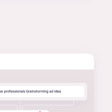
s
e
p
r
o
f
e
s
s
i
o
n
a
l
s
b
r
a
i
n
s
t
o
r
m
i
n
g
a
d
i
d
e
a
…
|