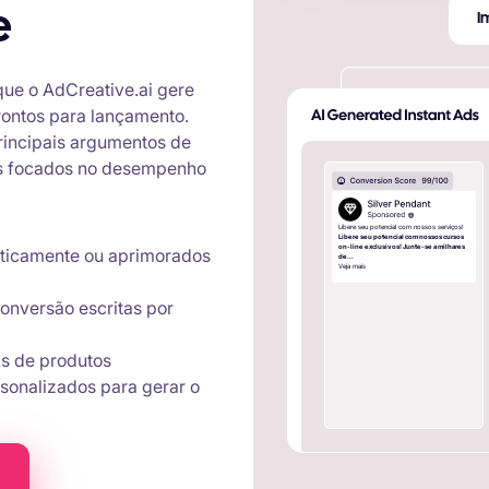
e
I
 que o AdCreative.ai gere
prontos para lançamento.
principais argumentos de
ios focados no desempenho
Libere seu potencial com nossos serviços!
Libere seu potencial com nossos cursos
on-line exclusivos! Junte-se a milhares
aticamente ou aprimorados
de...
Veja mais
onversão escritas por
Ls de produtos
sonalizados para gerar o