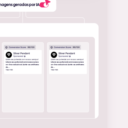
magens geradas por IA
Libere seu potencial com nossos serviços!
Libere seu potencial com nossos serviços!
Libere seu potencial com nossos cursos
Libere seu potencial com nossos cursos
on-line exclusivos! Junte-se a milhares
on-line exclusivos! Junte-se a milhares
de...
de...
Veja mais
Veja mais