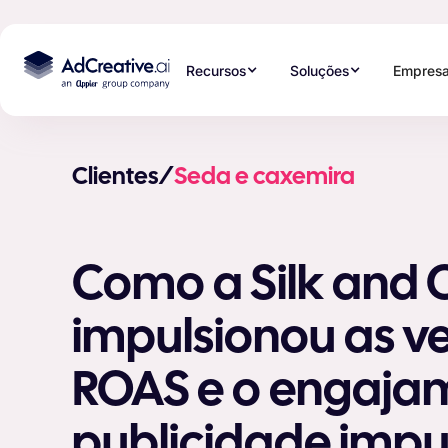
Recursos
Soluções
Empres
Clientes
/
Seda e caxemira
Como a Silk and
impulsionou as v
ROAS e o engaja
publicidade imp