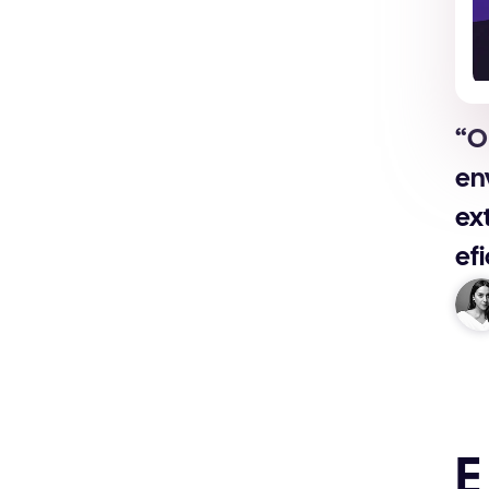
“O
en
ex
efi
E