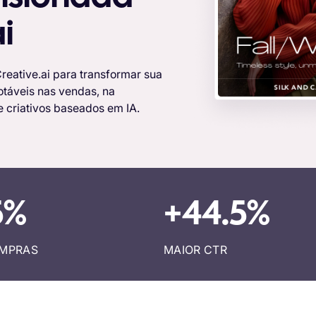
i
eative.ai para transformar sua
otáveis nas vendas, na
e criativos baseados em IA.
5%
+44.5%
OMPRAS
MAIOR CTR