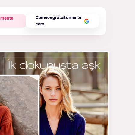
amente
Comece gratuitamente
com