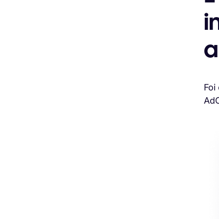
i
a
Foi
AdC