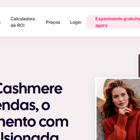
Calculadora
Experimente gratuit
a
Preços
Login
de ROI
agora
 Cashmere
endas, o
mento com
ulsionada